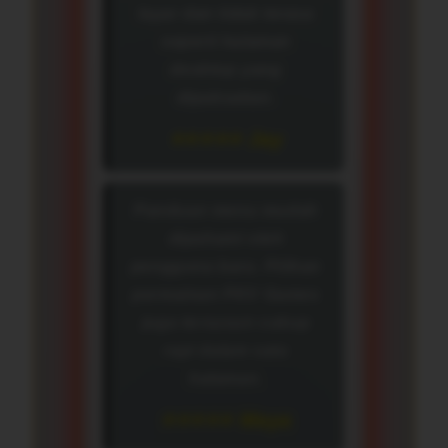
layar dan tidak terasa
seperti halaman
desktop yang
dipaksakan.
⭐️⭐️⭐️⭐️⭐️ Jay
Panduan menu mudah
dipahami oleh
pengguna baru. Pilihan
permainan PKV Games
juga tersusun cukup
rapi dalam satu
halaman.
⭐️⭐️⭐️⭐️⭐️ Maya