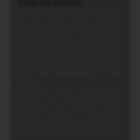
Praktis Dan Responsif
PanenQQ memberikan akses Domino Qiu
Qiu PKV Games melalui perangkat
Android dan iOS dengan tampilan yang
praktis serta responsif. Pengguna Android
dapat menggunakan browser atau aplikasi
dari sumber resmi, sedangkan pengguna
iOS dapat mengakses halaman melalui
Safari dan menambahkannya ke layar
utama.
Kemudahan akses mobile membuat
berbagai menu dapat dibuka tanpa
bergantung pada komputer. Meski
demikian, pengguna tetap perlu
memeriksa alamat situs, menjaga data
login, menggunakan koneksi yang aman,