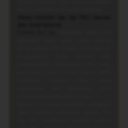
membuat navigasi tetap nyaman meskipun
ukuran layar setiap perangkat berbeda.
Akses Domino Qiu Qiu PKV Games
dari Smartphone
Domino Qiu Qiu
merupakan salah satu
permainan kartu yang cukup dikenal
dalam koleksi PKV Games. Permainan ini
menggunakan kartu domino dan
mengandalkan perhitungan nilai kartu
pada setiap putaran. Karena alurnya relatif
sederhana, pemain baru dapat
mempelajari cara bermainnya tanpa
membutuhkan waktu terlalu lama.
Melalui versi mobile PanenQQ, pengguna
dapat membuka permainan Domino Qiu
Qiu dari smartphone Android maupun