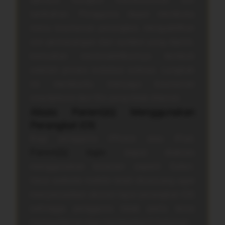
tambahan. Pengguna dapat membuka
menu keamanan perangkat, mengaktifkan
izin pemasangan dari sumber yang dipilih,
kemudian menonaktifkannya kembali
setelah proses instalasi selesai. Langkah
ini membantu menjaga keamanan
smartphone dari file yang tidak dikenal.
Akses PanenQQ Menggunakan
Perangkat iOS
Bagi pengguna iPhone atau iPad,
PanenQQ login
dapat diakses
menggunakan browser seperti Safari.
Versi website mobile telah dirancang agar
menyesuaikan ukuran layar perangkat iOS
sehingga pengguna tidak perlu terus
memperbesar atau memperkecil halaman.