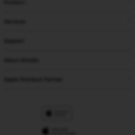
Product :
Services
PanenQQ
PanenQQ
Support
AppleCare+
PanenQQ PKV
Corporate
PKV
About iStudio
My Account
PanenQQ
QiuQiu PKV
Collection & Delivery
Elush Service Provider
PKV Games
Apple Premium Partner
About Us
Returns & Exchanges
Financing Options
Find an iStudio near you
Contact Us
Trade-in
Why Shop at iStudio
FAQ
Traveller’s Reservation
Elush Corporate Website
Privacy Policy
Site Terms of Use