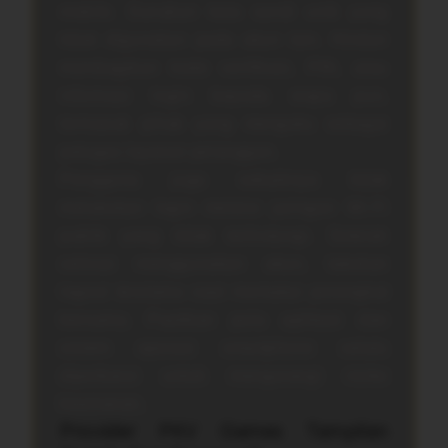
mobile. Gunakan kata sandi unik yang
tidak digunakan pada akun lain. Hindari
membagikan kode verifikasi, PIN, atau
informasi login kepada siapa pun,
termasuk pihak yang mengaku sebagai
petugas layanan pelanggan.
Pengguna juga sebaiknya tidak
melakukan login melalui jaringan Wi-Fi
publik yang tidak terlindungi. Setelah
selesai menggunakan akun, lakukan
logout terutama saat memakai perangkat
bersama. Pastikan pula aplikasi dan
sistem operasi smartphone selalu
diperbarui untuk mengurangi risiko
keamanan.
Provider PKV Games Tampilan