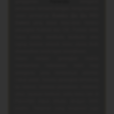
genggaman.
PanenQQ
mengikuti
perubahan tersebut dengan menghadirkan
akses permainan
Domino Qiu Qiu PKV
Games
yang dapat digunakan melalui
perangkat Android dan iOS. Pemain tidak
harus selalu membuka komputer atau
laptop karena seluruh menu utama telah
disesuaikan untuk layar smartphone.
Akses melalui perangkat mobile
memberikan kebebasan lebih bagi
pengguna yang mempunyai aktivitas
cukup padat. Selama perangkat terhubung
ke internet, halaman permainan, informasi
akun, layanan bantuan, serta menu lain di
PanenQQ dapat dibuka dengan lebih
praktis. Tampilan yang responsif juga