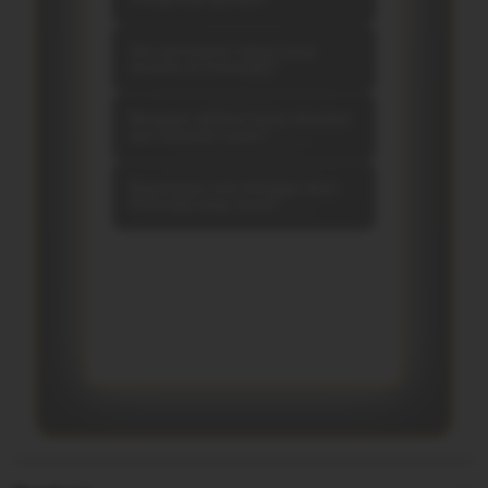
diakses menggunakan
browser Android maupun
Tidak selalu. Pengguna
Apa permainan utama yang
aplikasi mobile yang
tersedia di PanenQQ?
iPhone dapat membuka
tersedia melalui halaman
PanenQQ melalui Safari
Salah satu permainan
Mengapa aplikasi harus diunduh
resminya.
dan menambahkan
dari halaman resmi?
yang tersedia adalah
halaman tersebut ke
Domino Qiu Qiu PKV
Mengunduh aplikasi dari
Bagaimana cara menjaga akun
layar utama agar lebih
Games. Terdapat pula
PanenQQ tetap aman?
sumber resmi membantu
mudah diakses.
pilihan lain seperti Poker,
mengurangi risiko
Gunakan kata sandi yang
BandarQ, AduQ, Sakong,
mendapatkan file palsu,
kuat, jangan membagikan
dan Capsa Susun,
aplikasi yang telah
kode verifikasi, hindari
tergantung katalog
dimodifikasi, atau
Wi-Fi publik, periksa
platform.
perangkat lunak
alamat situs sebelum
berbahaya.
login, dan selalu logout
dari perangkat bersama.