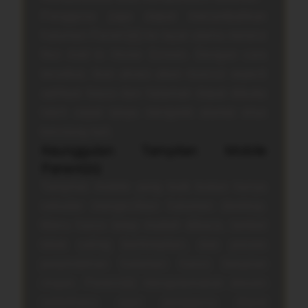
Pengguna juga dapat menambahkan
halaman PanenQQ ke layar utama melalui
fitur
Add to Home Screen
. Dengan cara
tersebut, ikon akses akan muncul seperti
aplikasi biasa dan halaman dapat dibuka
lebih cepat tanpa mengetik alamat situs
berulang kali.
Keunggulan Tampilan Mobile
PanenQQ
Tampilan mobile yang baik bukan hanya
sekadar mengecilkan halaman desktop.
Menu harus tetap mudah dibaca, tombol
tidak saling berhimpitan, dan proses
perpindahan halaman harus berjalan
ringan. PanenQQ mengutamakan desain
sederhana agar pengguna dapat